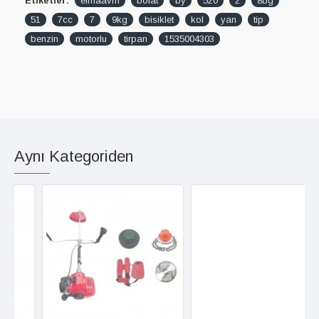
Etiketler:
elmaavm
bolat
by
520
2
8bg
51
7cc
7
9kg
bisiklet
kol
yan
tip
benzin
motorlu
tirpan
1535004303
Aynı Kategoriden