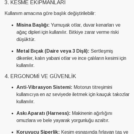
3. KESME EKIPMANLARI
Kullanım amacına göre başlık değiştirilebilir:
Misina Başlığı:
Yumuşak otlar, duvar kenarları ve
ağaç dipleri için kullanılır. Bitkiye zarar verme riski
düşüktür.
Metal Bıçak (Daire veya 3 Dişli):
Sertleşmiş
dikenler, kalın yabani otlar ve ince çalıların kesimi için
kullanılır.
4. ERGONOMI VE GÜVENLIK
Anti-Vibrasyon Sistemi:
Motorun titreşimini
kullanıcıya en az seviyede iletmek için kauçuk takozlar
kullanılır.
Askı Aparatı (Harness):
Makinenin ağırlığını
omuzlara ve bele yayarak yorgunluğu azaltır.
Koruyucu Siperlik:
Kesim esnasında fırlayan taş ve