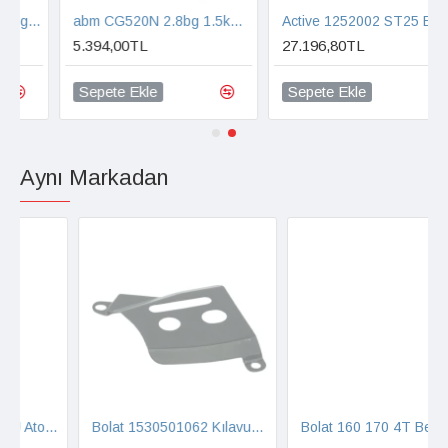
otorlu Tırpan
abm CG520N 2.8bg 1.5kW 52.8cc 28mm 8kg Bisiklet Kol Yan Tip Benzin Motorlu Tırpan
Active 1252002 ST25 B 1.7bg 25.4cc 24mm 5.3 kg Yan Tip Benzin Motorlu Tırpan
5.394,00TL
27.196,80TL
Sepete Ekle
Sepete Ekle
Aynı Markadan
Bolat 1530501062 Kılavuz Pala İç Bar Kapak Sacı
Bolat 160 170 4T Benzinli Motor Komple Starter Kapak