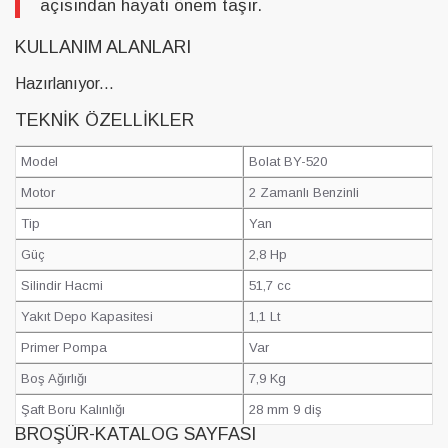
açısından hayati önem taşır.
KULLANIM ALANLARI
Hazırlanıyor...
TEKNIK ÖZELLIKLER
Model
Bolat BY-520
Motor
2 Zamanlı Benzinli
Tip
Yan
Güç
2,8 Hp
Silindir Hacmi
51,7 cc
Yakıt Depo Kapasitesi
1,1 Lt
Primer Pompa
Var
Boş Ağırlığı
7,9 Kg
Şaft Boru Kalınlığı
28 mm 9 diş
BROŞÜR-KATALOG SAYFASI