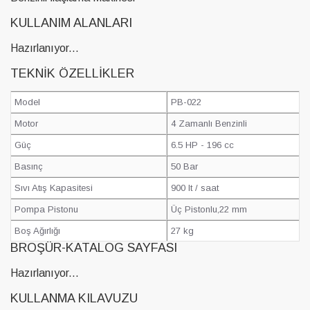
KULLANIM ALANLARI
Hazırlanıyor...
TEKNIK ÖZELLIKLER
Model
PB-022
Motor
4 Zamanlı Benzinli
Güç
6.5 HP - 196 cc
Basınç
50 Bar
Sıvı Atış Kapasitesi
900 lt / saat
Pompa Pistonu
Üç Pistonlu,22 mm
Boş Ağırlığı
27 kg
BROŞÜR-KATALOG SAYFASI
Hazırlanıyor...
KULLANMA KILAVUZU