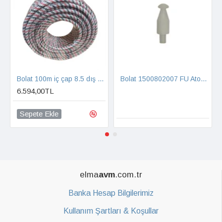
Bolat 1500802007 FU Atom Şanzıman Yağ Havalandırma Civatası
Bolat 1530501062 Kılavuz Pala İç Bar Kapak Sacı
elma
avm
.com.tr
Banka Hesap Bilgilerimiz
Kullanım Şartları & Koşullar