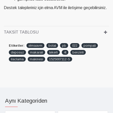
Destek talepleriniz için elma AVM ile iletişime geçebilirsiniz.
TAKSIT TABLOSU
Etiketler:
elmaavm
bolat
pb
022
pompali
deposuz
makarali
tekerli
4t
benzinli
ilaclama
makinesi
1525007112-S
Aynı Kategoriden