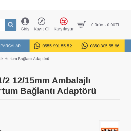
0 ürün - 0,00TL
Giriş
Kayıt Ol
Karşılaştır
0555 991 55 52
0850 305 55 66
 PARÇALAR
ik Hortum Bağlantı Adaptörü
1/2 12/15mm Ambalajlı
rtum Bağlantı Adaptörü