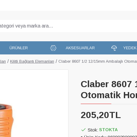
ÜRÜNLER
AKSESUARLAR
YEDEK
ları
Kilitli Bağlantı Elemanları
Claber 8607 1/2 12/15mm Ambalajlı Otomat
Claber 8607 
Otomatik Ho
205,20TL
Stok:
STOKTA