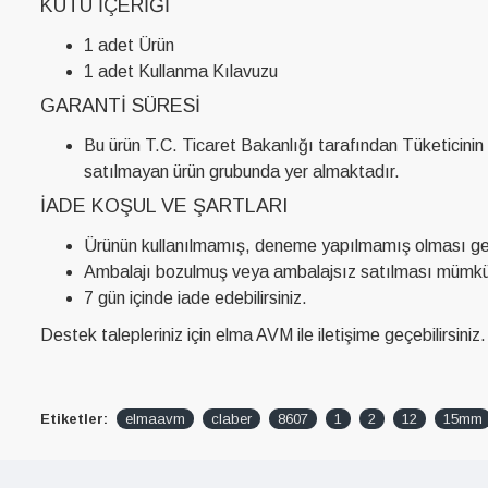
KUTU İÇERIĞI
1 adet Ürün
1 adet Kullanma Kılavuzu
GARANTI SÜRESI
Bu ürün T.C. Ticaret Bakanlığı tarafından Tüketicinin
satılmayan ürün grubunda yer almaktadır.
İADE KOŞUL VE ŞARTLARI
Ürünün kullanılmamış, deneme yapılmamış olması ge
Ambalajı bozulmuş veya ambalajsız satılması mümkü
7 gün içinde iade edebilirsiniz.
Destek talepleriniz için elma AVM ile iletişime geçebilirsiniz.
Etiketler:
elmaavm
claber
8607
1
2
12
15mm