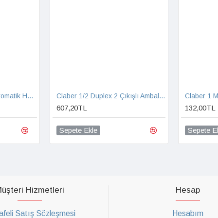
Claber 1/2 Aquastop Otomatik Hortum Bağlantısı
Claber 1/2 Duplex 2 Çıkışlı Ambalajsız Musluk Adaptörü
Claber 1 
607,20TL
132,00TL
Sepete Ekle
Sepete E
üşteri Hizmetleri
Hesap
feli Satış Sözleşmesi
Hesabım