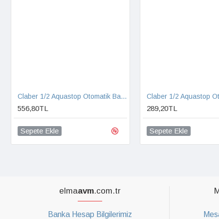
Claber 1/2 Aquastop Otomatik Bağlantı ve Jet Sprey Başlık
556,80TL
289,20TL
Sepete Ekle
Sepete Ekle
elma
avm
.com.tr
M
Banka Hesap Bilgilerimiz
Mesa