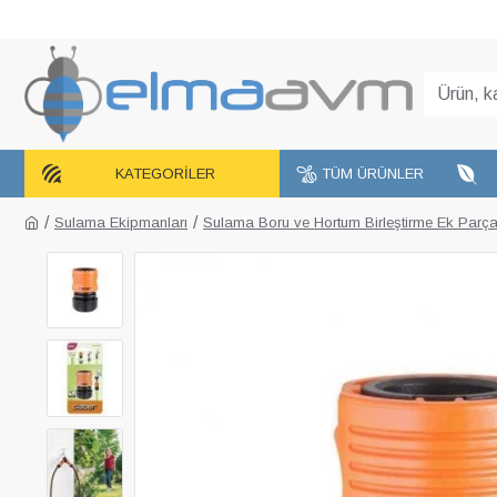
KATEGORILER
TÜM ÜRÜNLER
Sulama Ekipmanları
Sulama Boru ve Hortum Birleştirme Ek Parça