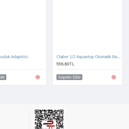
Musluk Adaptörü
Claber 1/2 Aquastop Otomatik Bağlantı ve Jet Sprey Başlık
556,80TL
kle
Sepete Ekle