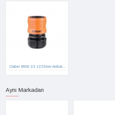
Claber 8606 1/2 12/15mm Ambalajsız Otomatik Hortum Bağlantı Adaptörü
Aynı Markadan