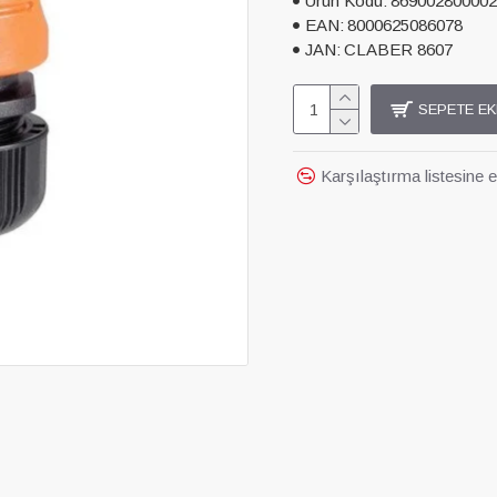
Ürün Kodu:
869002800002
EAN:
8000625086078
JAN:
CLABER 8607
SEPETE EK
Karşılaştırma listesine e