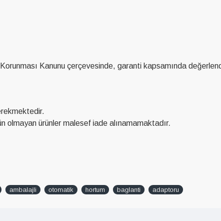
 Korunması Kanunu çerçevesinde, garanti kapsamında değerlendireb
rekmektedir.
n olmayan ürünler malesef iade alınamamaktadır.
ambalajli
otomatik
hortum
baglanti
adaptoru