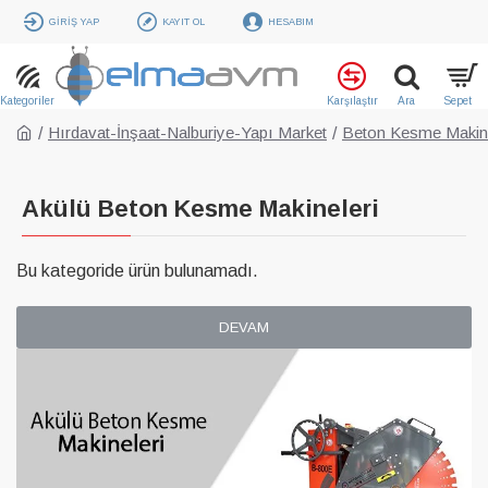
GIRIŞ YAP
KAYIT OL
HESABIM
Hırdavat-İnşaat-Nalburiye-Yapı Market
Beton Kesme Makine
Akülü Beton Kesme Makineleri
Bu kategoride ürün bulunamadı.
DEVAM