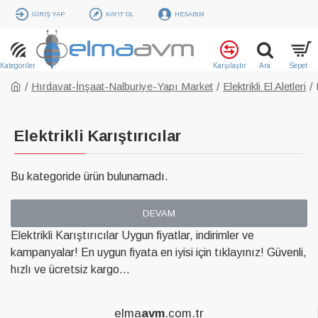
GIRIŞ YAP
KAYIT OL
HESABIM
Hırdavat-İnşaat-Nalburiye-Yapı Market
Elektrikli El Aletleri
Elektrikli Karıştırıcılar
Bu kategoride ürün bulunamadı.
DEVAM
Elektrikli Karıştırıcılar Uygun fiyatlar, indirimler ve
kampanyalar! En uygun fiyata en iyisi için tıklayınız! Güvenli,
hızlı ve ücretsiz kargo...
elma
avm
.com.tr