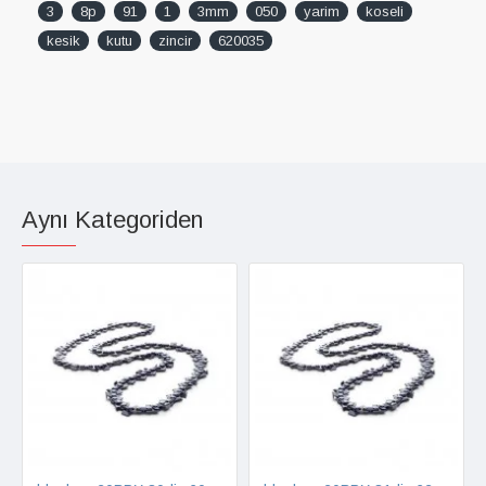
3
8p
91
1
3mm
050
yarim
koseli
kesik
kutu
zincir
620035
Aynı Kategoriden