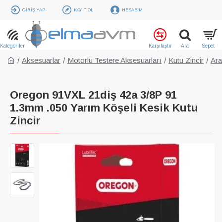
GIRIŞ YAP
KAYIT OL
HESABIM
Aksesuarlar
Motorlu Testere Aksesuarları
Kutu Zincir
Ar
Oregon 91VXL 21diş 42a 3/8P 91
1.3mm .050 Yarım Köşeli Kesik Kutu
Zincir