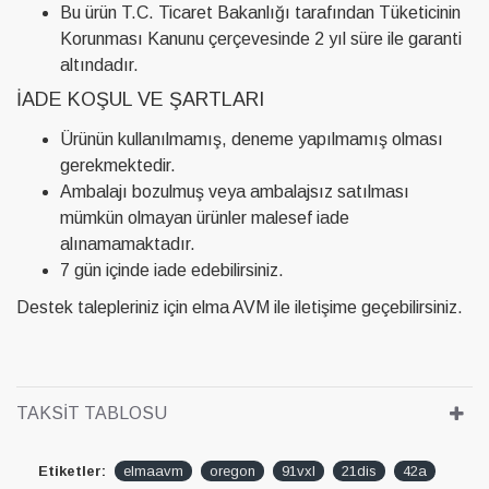
Bu ürün T.C. Ticaret Bakanlığı tarafından Tüketicinin
Korunması Kanunu çerçevesinde 2 yıl süre ile garanti
altındadır.
İADE KOŞUL VE ŞARTLARI
Ürünün kullanılmamış, deneme yapılmamış olması
gerekmektedir.
Ambalajı bozulmuş veya ambalajsız satılması
mümkün olmayan ürünler malesef iade
alınamamaktadır.
7 gün içinde iade edebilirsiniz.
Destek talepleriniz için elma AVM ile iletişime geçebilirsiniz.
TAKSIT TABLOSU
Etiketler:
elmaavm
oregon
91vxl
21dis
42a