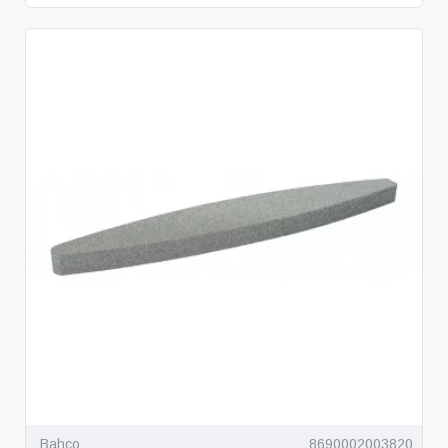
Bahco
8690002003820