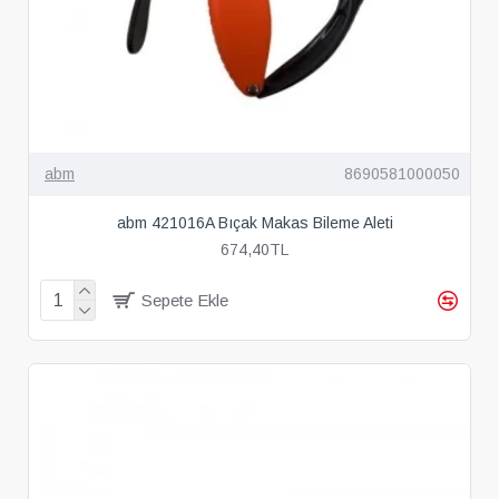
abm
8690581000050
abm 421016A Bıçak Makas Bileme Aleti
674,40TL
Sepete Ekle