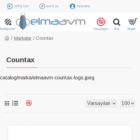
GIRIŞ YAP
KAYIT OL
HESABIM
Markalar
Countax
Countax
catalog/marka/elmaavm-countax-logo.jpeg