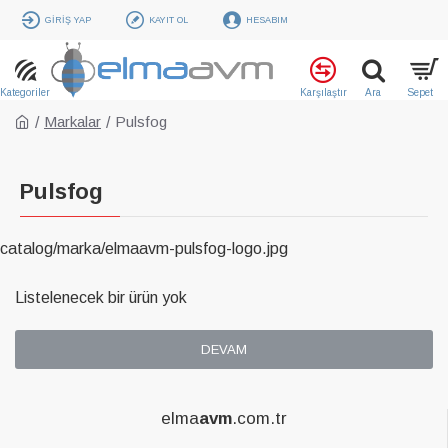
GIRIŞ YAP
KAYIT OL
HESABIM
Markalar
Pulsfog
Pulsfog
catalog/marka/elmaavm-pulsfog-logo.jpg
Listelenecek bir ürün yok
DEVAM
elma
avm
.com.tr