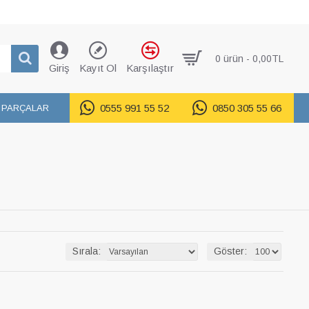
0 ürün - 0,00TL
Giriş
Kayıt Ol
Karşılaştır
0555 991 55 52
0850 305 55 66
 PARÇALAR
Sırala:
Göster: