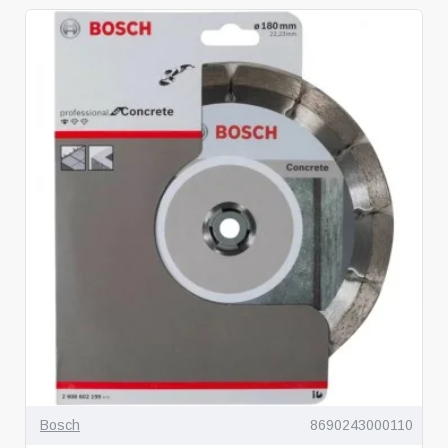
Bosch
8690243000110