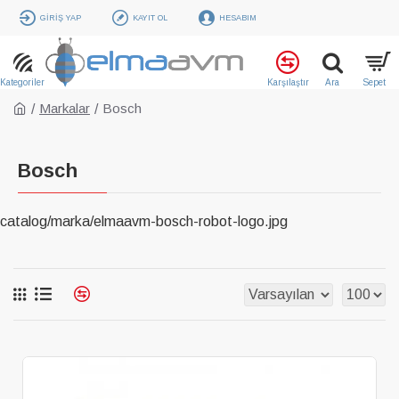
GIRIŞ YAP
KAYIT OL
HESABIM
Markalar
Bosch
Bosch
catalog/marka/elmaavm-bosch-robot-logo.jpg