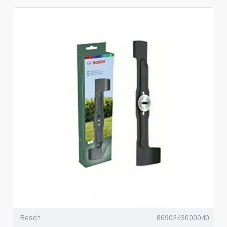
Bosch
8690243000040