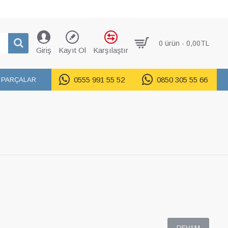
0 ürün - 0,00TL
Giriş
Kayıt Ol
Karşılaştır
0555 991 55 52
0850 305 55 66
 PARÇALAR
DEVAM